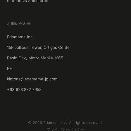
Kintone vs Salesforce
お問い合わせ
Edamame Inc.
15F Jollibee Tower, Ortigas Center
Pasig City, Metro Manila 1605
PH
kintone@edamame-jp.com
+63 928 872 7958
© 2026 Edamame Inc. All rights reserved.
プライバシーポリシー